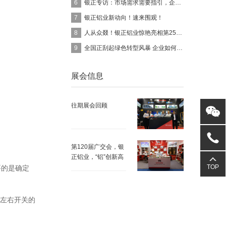
银正专访：市场需求需要指引，企业需要找到自信
6
银正铝业新动向！速来围观！
7
人从众叕！银正铝业惊艳亮相第25届铝门窗幕墙展
8
全国正刮起绿色转型风暴 企业如何“涅槃重生”？
9
展会信息
往期展会回顾
第120届广交会，银
正铝业，“铝”创新高
TOP
要的是确定
左右开关的