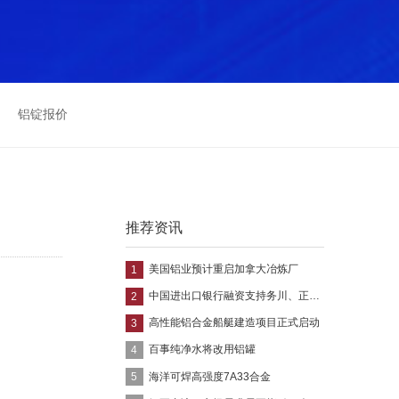
铝锭报价
推荐资讯
美国铝业预计重启加拿大冶炼厂
1
中国进出口银行融资支持务川、正安、道真氧化铝项目
2
高性能铝合金船艇建造项目正式启动
3
百事纯净水将改用铝罐
4
海洋可焊高强度7A33合金
5