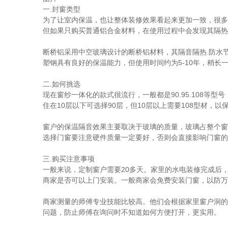
一.封窗类型
为了让室内保温，也让整体装修效果看起来更加一致，很多
但如果只购买普通铝合金材料，在使用过程中会发现其隔热
断桥铝采用中空玻璃设计的断桥铝材料，其隔音隔热.防水
塑钢具有良好的保温能力，但使用时间约为5-10年，稍
二.如何挑选
现在窗纱一体化的款式很流行，一般都是90.95.108等
住在10层以下可选择90层，但10层以上需要108型材，
窗户的保温隔音效果主要取决于玻璃的质量，玻璃占整个窗
选择门窗要注意硬件质量一定要好，否则会直接影响门窗的
三.购买注意事项
一般来说，定制窗户需要20多天。家里的水电装修完成后
商家是否可以上门安装。一般商家会免费安装门窗，以防万
商家测量的师傅专业技能比较高。他们会根据家里窗户洞的
问题，防止师傅在询问时不知道如何方便打开，更实用。